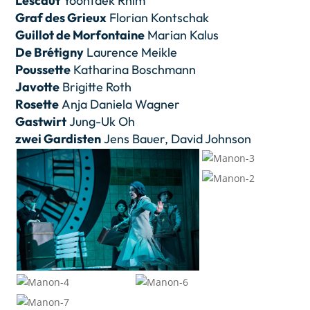
Lescaut
Yoontaek Rhim
Graf des Grieux
Florian Kontschak
Guillot de Morfontaine
Marian Kalus
De Brétigny
Laurence Meikle
Poussette
Katharina Boschmann
Javotte
Brigitte Roth
Rosette
Anja Daniela Wagner
Gastwirt
Jung-Uk Oh
zwei Gardisten
Jens Bauer, David Johnson