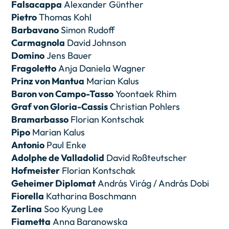
Falsacappa
Alexander Günther
Pietro
Thomas Kohl
Barbavano
Simon Rudoff
Carmagnola
David Johnson
Domino
Jens Bauer
Fragoletto
Anja Daniela Wagner
Prinz von Mantua
Marian Kalus
Baron von Campo-Tasso
Yoontaek Rhim
Graf von Gloria-Cassis
Christian Pohlers
Bramarbasso
Florian Kontschak
Pipo
Marian Kalus
Antonio
Paul Enke
Adolphe de Valladolid
David Roßteutscher
Hofmeister
Florian Kontschak
Geheimer Diplomat
András Virág / András Dobi
Fiorella
Katharina Boschmann
Zerlina
Soo Kyung Lee
Fiametta
Anna Baranowska