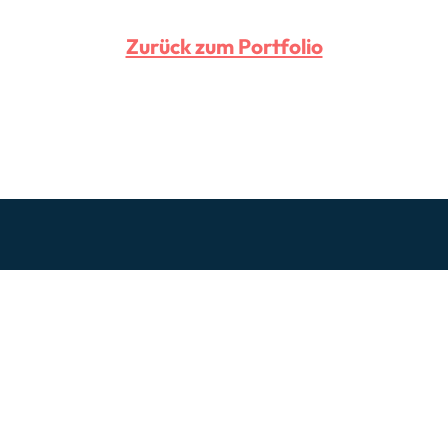
Zurück zum Portfolio
Kontakt
Interesse?
Dann nehmen Sie gerne Kontakt mit mir auf.
kontakt@wolfgangrauschning.de