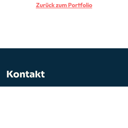
Zurück zum Portfolio
Kontakt
Interesse?
Dann nehmen Sie gerne Kontakt mit mir
auf.
kontakt@wolfgangrauschning.de