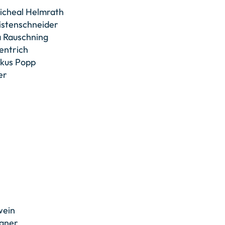
cheal Helmrath
istenschneider
 Rauschning
entrich
kus Popp
er
wein
agner