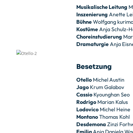
Musikalische Leitung
Mi
Inszenierung
Anette Le
Bühne
Wolfgang kurima
Kostüme
Anja Schulz-H
Choreinstudierung
Mar
Dramaturgie
Anja Eisn
Besetzung
Otello
Michel Austin
Jago
Krum Galabov
Cassio
Kyounghan Seo
Rodrigo
Marian Kalus
Lodovico
Michel Heine
Montano
Thomas Kohl
Desdemona
Zinzi Forh
Emilia
Anja Daniela W