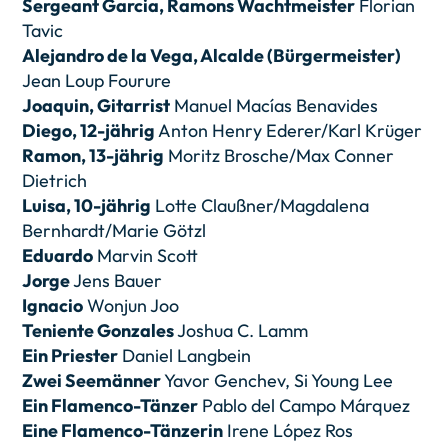
Sergeant Garcia, Ramons Wachtmeister
Florian
Tavic
Alejandro de la Vega, Alcalde (Bürgermeister)
Jean Loup Fourure
Joaquin, Gitarrist
Manuel Macías Benavides
Diego, 12-jährig
Anton Henry Ederer/Karl Krüger
Ramon, 13-jährig
Moritz Brosche/Max Conner
Dietrich
Luisa, 10-jährig
Lotte Claußner/Magdalena
Bernhardt/Marie Götzl
Eduardo
Marvin Scott
Jorge
Jens Bauer
Ignacio
Wonjun Joo
Teniente Gonzales
Joshua C. Lamm
Ein Priester
Daniel Langbein
Zwei Seemänner
Yavor Genchev, Si Young Lee
Ein Flamenco-Tänzer
Pablo del Campo Márquez
Eine Flamenco-Tänzerin
Irene López Ros