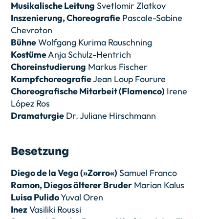
Musikalische Leitung
Svetlomir Zlatkov
Inszenierung, Choreografie
Pascale-Sabine
Chevroton
Bühne
Wolfgang Kurima Rauschning
Kostüme
Anja Schulz-Hentrich
Choreinstudierung
Markus Fischer
Kampfchoreografie
Jean Loup Fourure
Choreografische Mitarbeit (Flamenco)
Irene
López Ros
Dramaturgie
Dr. Juliane Hirschmann
Besetzung
Diego de la Vega (»Zorro«)
Samuel Franco
Ramon, Diegos älterer Bruder
Marian Kalus
Luisa Pulido
Yuval Oren
Inez
Vasiliki Roussi