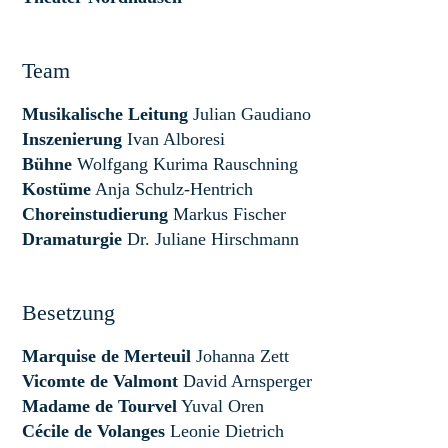
Team
Musikalische Leitung
Julian Gaudiano
Inszenierung
Ivan Alboresi
Bühne
Wolfgang Kurima Rauschning
Kostüme
Anja Schulz-Hentrich
Choreinstudierung
Markus Fischer
Dramaturgie
Dr. Juliane Hirschmann
Besetzung
Marquise de Merteuil
Johanna Zett
Vicomte de Valmont
David Arnsperger
Madame de Tourvel
Yuval Oren
Cécile de Volanges
Leonie Dietrich