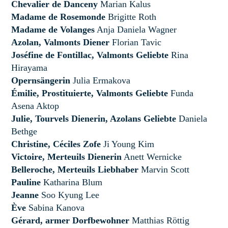
Chevalier de Danceny
Marian Kalus
Madame de Rosemonde
Brigitte Roth
Madame de Volanges
Anja Daniela Wagner
Azolan, Valmonts Diener
Florian Tavic
Joséfine de Fontillac, Valmonts Geliebte
Rina
Hirayama
Opernsängerin
Julia Ermakova
Émilie, Prostituierte, Valmonts Geliebte
Funda
Asena Aktop
Julie, Tourvels Dienerin, Azolans Geliebte
Daniela
Bethge
Christine, Céciles Zofe
Ji Young Kim
Victoire, Merteuils Dienerin
Anett Wernicke
Belleroche, Merteuils Liebhaber
Marvin Scott
Pauline
Katharina Blum
Jeanne
Soo Kyung Lee
Ève
Sabina Kanova
Gérard, armer Dorfbewohner
Matthias Röttig