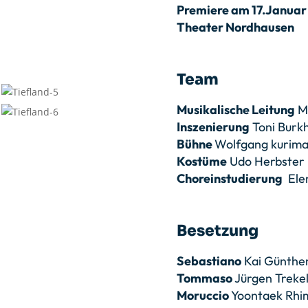
Premiere am 17.Januar
Theater Nordhausen
Team
Musikalische Leitung
Ma
Inszenierung
Toni Burk
Bühne
Wolfgang kurima
Kostüme
Udo Herbster
Choreinstudierung
Elen
Besetzung
Sebastiano
Kai Günthe
Tommaso
Jürgen Treke
Moruccio
Yoontaek Rhi