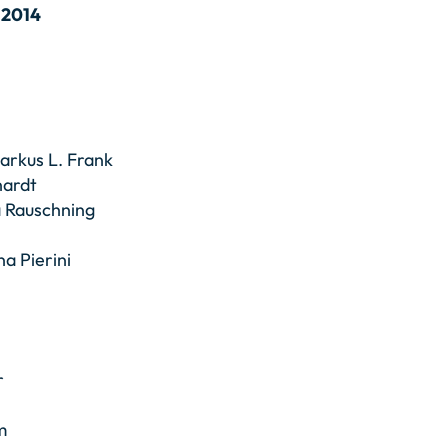
 2014
rkus L. Frank
hardt
 Rauschning
a Pierini
r
l
m