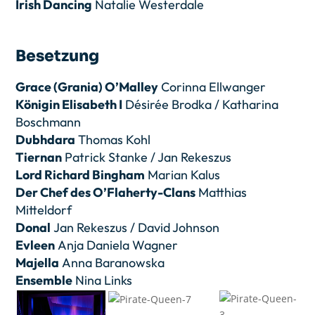
Irish Dancing
Natalie Westerdale
Besetzung
Grace (Grania) O’Malley
Corinna Ellwanger
Königin Elisabeth I
Désirée Brodka / Katharina
Boschmann
Dubhdara
Thomas Kohl
Tiernan
Patrick Stanke / Jan Rekeszus
Lord Richard Bingham
Marian Kalus
Der Chef des O’Flaherty-Clans
Matthias
Mitteldorf
Donal
Jan Rekeszus / David Johnson
Evleen
Anja Daniela Wagner
Majella
Anna Baranowska
Ensemble
Nina Links