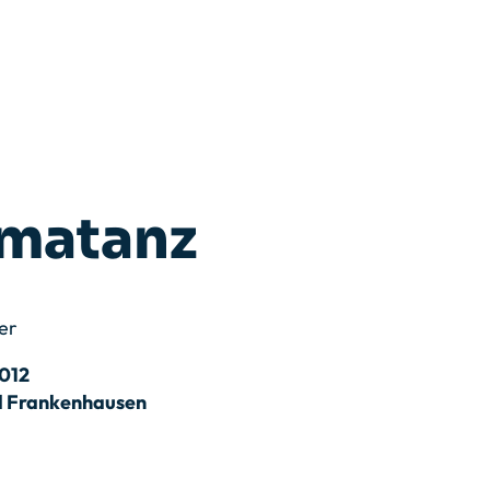
matanz
her
2012
 Frankenhausen