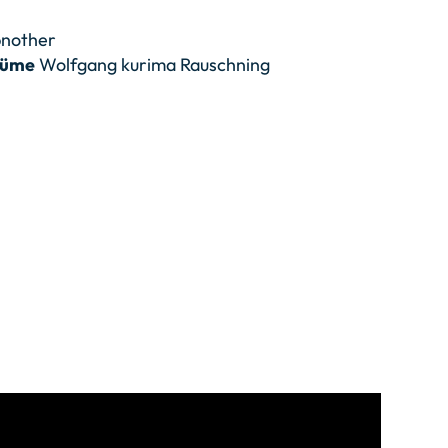
bnother
tüme
Wolfgang kurima Rauschning