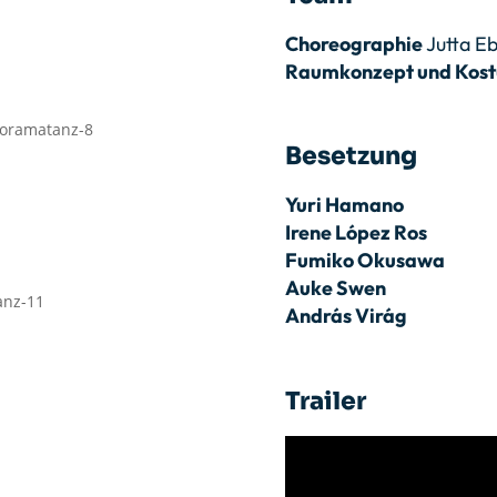
Choreographie
Jutta E
Raumkonzept und Kos
Besetzung
Yuri Hamano
Irene López Ros
Fumiko Okusawa
Auke Swen
András Virág
Trailer