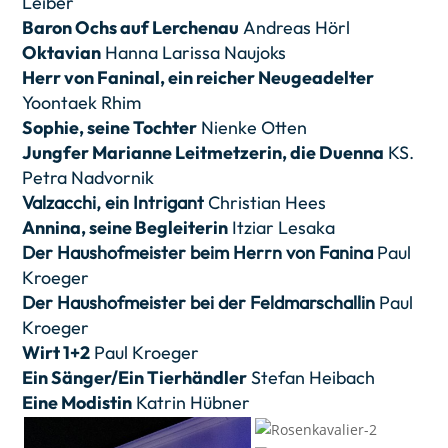
Leiber
Baron Ochs auf Lerchenau
Andreas Hörl
Oktavian
Hanna Larissa Naujoks
Herr von Faninal, ein reicher Neugeadelter
Yoontaek Rhim
Sophie, seine Tochter
Nienke Otten
Jungfer Marianne Leitmetzerin, die Duenna
KS.
Petra Nadvornik
Valzacchi, ein Intrigant
Christian Hees
Annina, seine Begleiterin
Itziar Lesaka
Der Haushofmeister beim Herrn von Fanina
Paul
Kroeger
Der Haushofmeister bei der Feldmarschallin
Paul
Kroeger
Wirt 1+2
Paul Kroeger
Ein Sänger/Ein Tierhändler
Stefan Heibach
Eine Modistin
Katrin Hübner