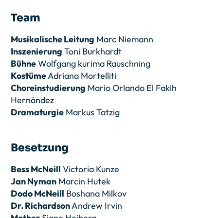
Team
Musikalische Leitung
Marc Niemann
Inszenierung
Toni Burkhardt
Bühne
Wolfgang kurima Rauschning
Kostüme
Adriana Mortelliti
Choreinstudierung
Mario Orlando El Fakih
Hernández
Dramaturgie
Markus Tatzig
Besetzung
Bess McNeill
Victoria Kunze
Jan Nyman
Marcin Hutek
Dodo McNeill
Boshana Milkov
Dr. Richardson
Andrew Irvin
Mother
Signe Heiberg