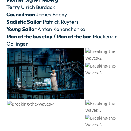
Terry
Ulrich Burdack
Councilman
James Bobby
Sadistic Sailor
Patrick Ruyters
Young Sailor
Anton Kononchenko
Man at the bus stop / Man at the bar
Mackenzie
Gallinger